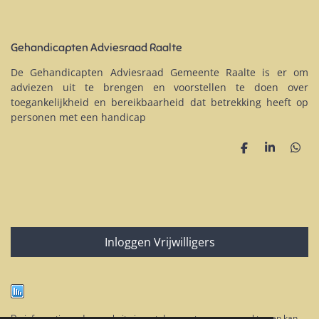
c
e
b
Gehandicapten Adviesraad Raalte
o
o
De Gehandicapten Adviesraad Gemeente Raalte is er om
k
adviezen uit te brengen en voorstellen te doen over
toegankelijkheid en bereikbaarheid dat betrekking heeft op
personen met een handicap
D
S
D
e
h
e
l
a
l
e
r
e
n
e
n
Inloggen Vrijwilligers
De informatie op deze website is met de meeste zorg gemaakt, men kan