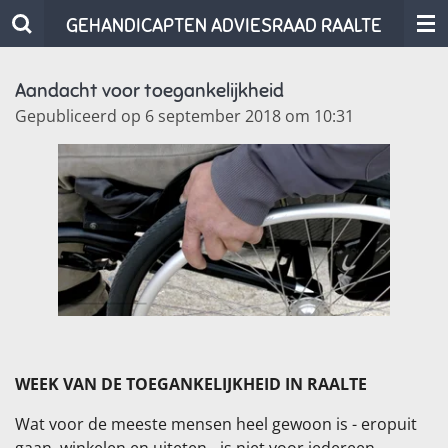
Ga
GEHANDICAPTEN ADVIESRAAD RAALTE
direct
naar
Aandacht voor toegankelijkheid
de
Gepubliceerd op 6 september 2018 om 10:31
hoofdinhoud
WEEK VAN DE TOEGANKELIJKHEID IN RAALTE
Wat voor de meeste mensen heel gewoon is - eropuit
gaan, winkelen en uiteten - is niet voor iedereen