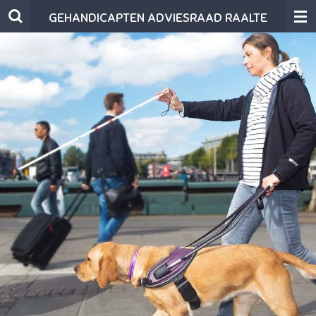
Ga
GEHANDICAPTEN ADVIESRAAD RAALTE
direct
naar
de
hoofdinhoud