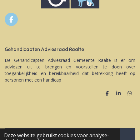
F
a
c
e
b
Gehandicapten Adviesraad Raalte
o
o
De Gehandicapten Adviesraad Gemeente Raalte is er om
k
adviezen uit te brengen en voorstellen te doen over
toegankelijkheid en bereikbaarheid dat betrekking heeft op
personen met een handicap
D
S
D
e
h
e
l
a
l
e
r
e
n
e
n
Inloggen Vrijwilligers
Deze website gebruikt cookies voor analyse-