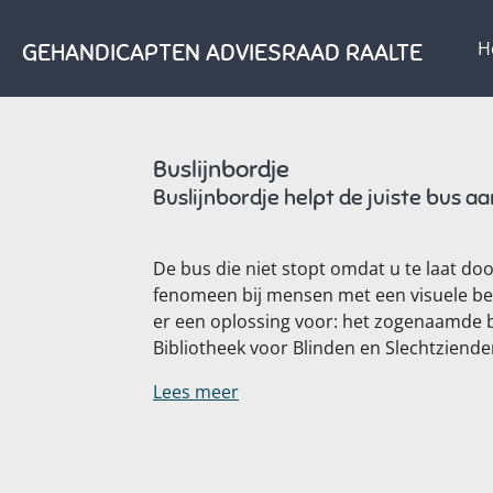
Ga
H
GEHANDICAPTEN ADVIESRAAD RAALTE
direct
naar
de
hoofdinhoud
Buslijnbordje
Buslijnbordje helpt de juiste bus a
De bus die niet stopt omdat u te laat do
fenomeen bij mensen met een visuele beper
er een oplossing voor: het zogenaamde bu
Bibliotheek voor Blinden en Slechtziend
Lees meer