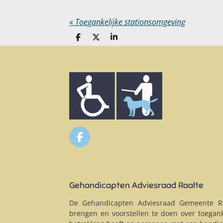
«
Toegankelijke stationsomgeving
D
D
S
e
e
h
l
e
a
e
l
r
n
e
F
a
c
e
b
Gehandicapten Adviesraad Raalte
o
o
De Gehandicapten Adviesraad Gemeente Ra
k
brengen en voorstellen te doen over toegank