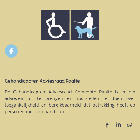
F
a
c
e
b
Gehandicapten Adviesraad Raalte
o
o
De Gehandicapten Adviesraad Gemeente Raalte is er om
k
adviezen uit te brengen en voorstellen te doen over
toegankelijkheid en bereikbaarheid dat betrekking heeft op
personen met een handicap
D
S
D
e
h
e
l
a
l