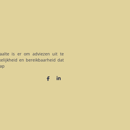
alte is er om adviezen uit te
elijkheid en bereikbaarheid dat
cap
D
S
e
h
l
a
e
r
n
e