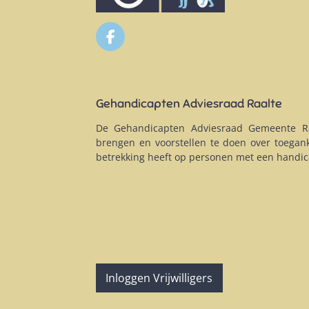
F
a
c
e
b
Gehandicapten Adviesraad Raalte
o
o
De Gehandicapten Adviesraad Gemeente Ra
k
brengen en voorstellen te doen over toegank
betrekking heeft op personen met een handi
Inloggen Vrijwilligers